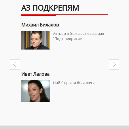
АЗ ПОДКРЕПЯМ
Михаил Билалов
Георги Г
рската
Актьор в българския сериал
 у нас"
"Под прикритие"
Ивет Лалова
Марияна 
ата за
Най-бързата бяла жена