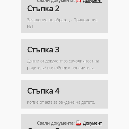
Свали документа:
Документ
Стъпка 2
Заявление по образец - Приложение
№1.
Стъпка 3
Данни от документ за самоличност на
родителя/ настойника/ попечителя.
Стъпка 4
Копие от акта за раждане на детето.
Свали документа:
Документ