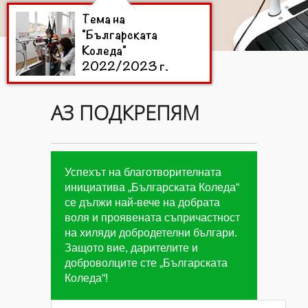
Тема на
"Българската
Коледа"
2022/2023 г.
АЗ ПОДКРЕПЯМ
Цели на
"Българската
Коледа"
2022/2023 г.
Успехът на благотворителната
инициатива „Българската Коледа“
се дължи най-вече на добрата
Дарители на
воля и проявената съпричастност
"Българската
на хиляди добродетелни българи.
Коледа"
Защото вие, дарителите и
2022/2023 г.
доброволците сте „Българската
Коледа“!