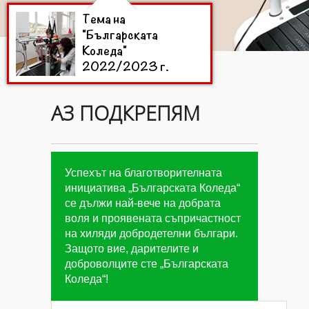
Тема на
"Българската
Коледа"
2022/2023 г.
АЗ ПОДКРЕПЯМ
Цели на
"Българската
Коледа"
2022/2023 г.
Успехът на благотворителната
инициатива „Българската Коледа“
се дължи най-вече на добрата
Дарители на
воля и проявената съпричастност
"Българската
на хиляди добродетелни българи.
Коледа"
Защото вие, дарителите и
2022/2023 г.
доброволците сте „Българската
Коледа“!