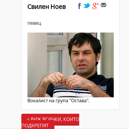
Свилен Ноев
певец
Вокалист на група "Остава".
< ВИЖ ВСИЧКИ, КОИТО
ПОДКРЕПЯТ