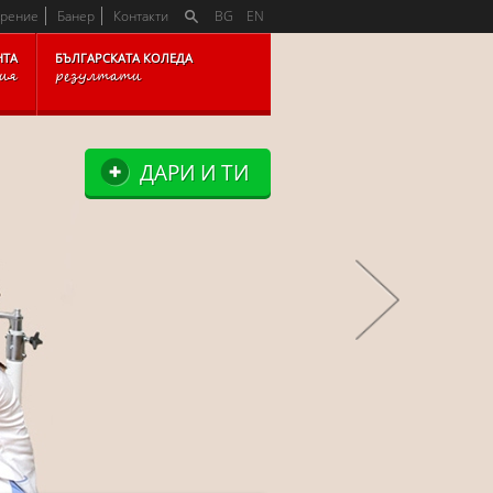
K
арение
Банер
Контакти
BG
EN
НТА
БЪЛГАРСКАТА КОЛЕДА
рия
резултати
ДАРИ И ТИ