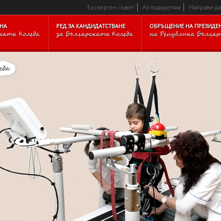
CKARCHIVE_BLOCKFOOTER_TEXTTOP_IMAGESITEMAP_BLOC
Експертен съвет
Аз подкрепям
Направи д
НА
РЕД ЗА КАНДИДАТСТВАНЕ
ОБРЪЩЕНИЕ НА ПРЕЗИДЕ
ката Коледа
за Българската Коледа
на Република Бълга