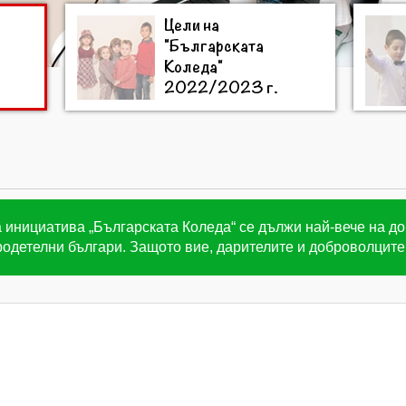
Цели на
"Българската
Коледа"
2022/2023 г.
 инициатива „Българската Коледа“ се дължи най-вече на д
одетелни българи. Защото вие, дарителите и доброволците 