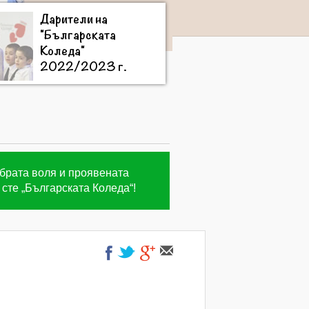
Дарители на
"Българската
Коледа"
2022/2023 г.
обрата воля и проявената
сте „Българската Коледа“!