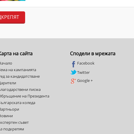
ДКРЕПЯТ
Карта на сайта
Сподели в мрежата
Начало
Facebook
Тема на кампанията
Twitter
Ред за кандидатстване
Google +
Дарители
Благодарствени писма
Обръщение на Президента
Българската коледа
Партньори
Новини
Експертен съвет
Аз подкрепям