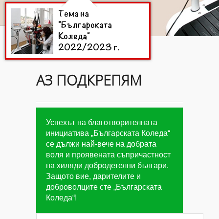
Тема на
"Българската
Коледа"
2022/2023 г.
АЗ ПОДКРЕПЯМ
Цели на
"Българската
Коледа"
2022/2023 г.
Успехът на благотворителната
инициатива „Българската Коледа“
се дължи най-вече на добрата
Дарители на
воля и проявената съпричастност
"Българската
на хиляди добродетелни българи.
Коледа"
Защото вие, дарителите и
2022/2023 г.
доброволците сте „Българската
Коледа“!