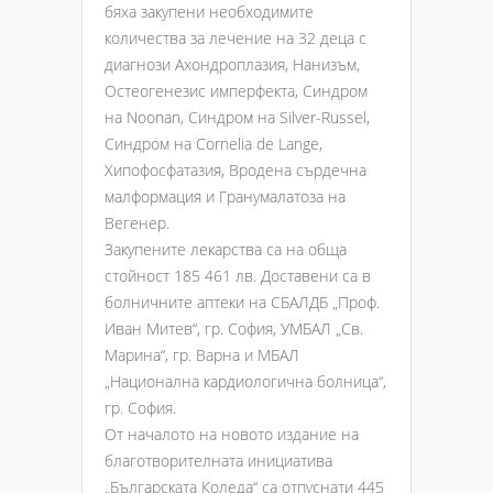
бяха закупени необходимите
количества за лечение на 32 деца с
диагнози Ахондроплазия, Нанизъм,
Остеогенезис имперфекта, Синдром
на Noonan, Синдром на Silver-Russel,
Синдром на Cornelia de Lange,
Хипофосфатазия, Вродена сърдечна
малформация и Гранумалатоза на
Вегенер.
Закупените лекарства са на обща
стойност 185 461 лв. Доставени са в
болничните аптеки на СБАЛДБ „Проф.
Иван Митев“, гр. София, УМБАЛ „Св.
Марина“, гр. Варна и МБАЛ
„Национална кардиологична болница“,
гр. София.
От началото на новото издание на
благотворителната инициатива
„Българската Коледа“ са отпуснати 445