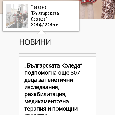
Тема на
"Българската
Коледа"
2014/2015 г.
НОВИНИ
Цели на
"Българската
Коледа"
2014/2015 г.
„Българската Коледа“
подпомогна още 307
Дарители на
деца за генетични
"Българската
изследвания,
Коледа"
2014/2015
рехабилитация,
г.
медикаментозна
терапия и помощни