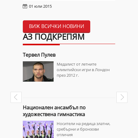
01 юли 2015
ВИЖ ВСИЧКИ НОВИНИ
АЗ ПОДКРЕПЯМ
Тервел Пулев
Свилен Н
ли в
Медалист от летните
та и
олимпийски игри в Лондон
през 2012 г.
Национален ансамбъл по
Мария Иг
художествена гимнастика
ионното
дари на
Носители на редица златни,
сребърни и бронзови
отличия