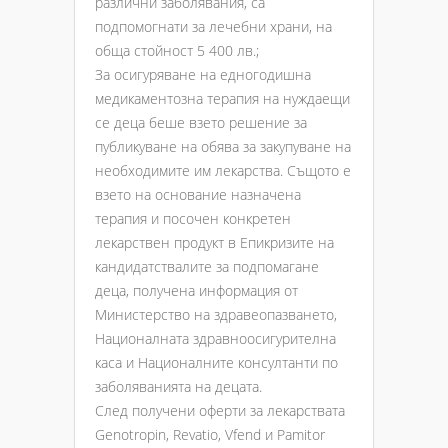
различни заболявания, са
подпомогнати за лечебни храни, на
обща стойност 5 400 лв.;
За осигуряване на едногодишна
медикаментозна терапия на нуждаещи
се деца беше взето решение за
публикуване на обява за закупуване на
необходимите им лекарства. Същото е
взето на основание назначена
терапия и посочен конкретен
лекарствен продукт в Епикризите на
кандидатствалите за подпомагане
деца, получена информация от
Министерство на здравеопазването,
Националната здравноосигурителна
каса и Националните консултанти по
заболяванията на децата.
След получени оферти за лекарствата
Genotropin, Revatio, Vfend и Pamitor