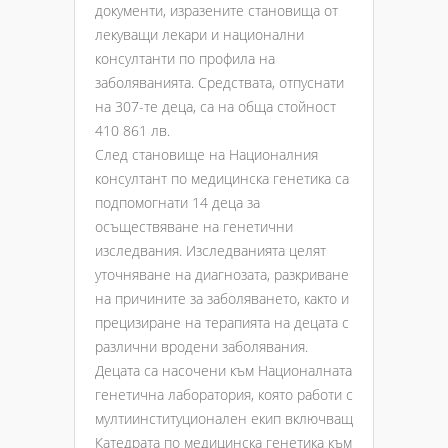
документи, изразените становища от
лекуващи лекари и национални
консултанти по профила на
заболяванията. Средствата, отпуснати
на 307-те деца, са на обща стойност
410 861 лв.
След становище на Националния
консултант по медицинска генетика са
подпомогнати 14 деца за
осъществяване на генетични
изследвания. Изследванията целят
уточняване на диагнозата, разкриване
на причините за заболяването, както и
прецизиране на терапията на децата с
различни вродени заболявания.
Децата са насочени към Националната
генетична лаборатория, която работи с
мултиинституционален екип включващ
Катедрата по медицинска генетика към