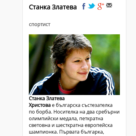
Станка Златева
спортист
Станка Златева
Христова
е българска състезателка
по борба. Носителка на два сребърни
олимпийски медала, петкратна
световна и шесткратна европейска
шампионка. Първата българка,