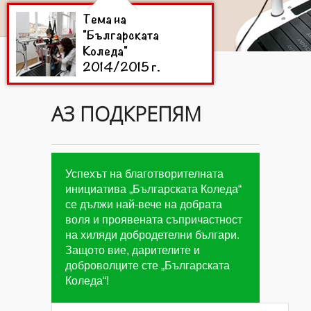
Тема на
"Българската
Коледа"
2014/2015 г.
АЗ ПОДКРЕПЯМ
Цели на
"Българската
Коледа"
2014/2015 г.
Успехът на благотворителната
инициатива „Българската Коледа“
се дължи най-вече на добрата
Дарители на
воля и проявената съпричастност
"Българската
на хиляди добродетелни българи.
Коледа"
2014/2015
Защото вие, дарителите и
г.
доброволците сте „Българската
Коледа“!