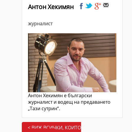
Антон Хекимян
журналист
Антон Хекимян е български
журналист и водещ на предаването
„Тази сутрин“.
< ВИЖ ВСИЧКИ, КОИТО