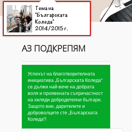
Тема на
"Българската
Коледа"
2014/2015 г.
АЗ ПОДКРЕПЯМ
Цели на
"Българската
Коледа"
2014/2015 г.
Успехът на благотворителната
инициатива „Българската Коледа“
се дължи най-вече на добрата
Дарители на
воля и проявената съпричастност
"Българската
на хиляди добродетелни българи.
Коледа"
2014/2015
Защото вие, дарителите и
г.
доброволците сте „Българската
Коледа“!