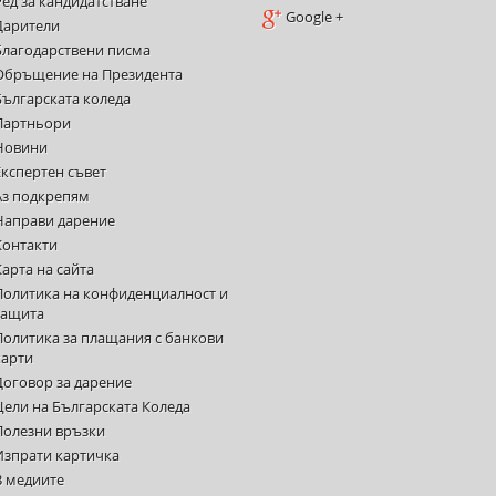
Ред за кандидатстване
Google +
Дарители
Благодарствени писма
Обръщение на Президента
Българската коледа
Партньори
Новини
Експертен съвет
Аз подкрепям
Направи дарение
Контакти
Карта на сайта
Политика на конфиденциалност и
защита
Политика за плащания с банкови
карти
Договор за дарение
Цели на Българската Коледа
Полезни връзки
Изпрати картичка
В медиите