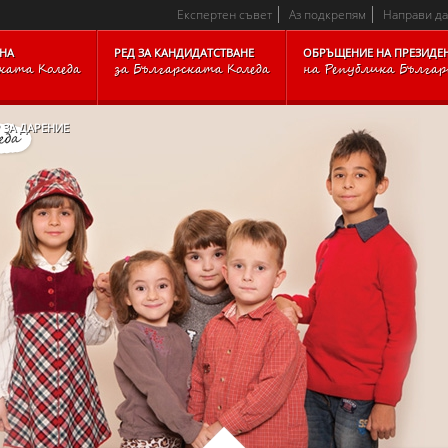
CKARCHIVE_BLOCKFOOTER_TEXTTOP_IMAGESITEMAP_BLOC
Експертен съвет
Аз подкрепям
Направи д
НА
РЕД ЗА КАНДИДАТСТВАНЕ
ОБРЪЩЕНИЕ НА ПРЕЗИДЕ
ката Коледа
за Българската Коледа
на Република Бълга
 ЗА ДАРЕНИЕ