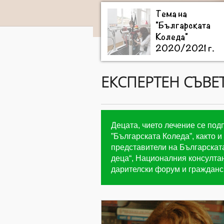
Тема на
"Българската
Коледа"
2020/2021 г.
ЕКСПЕРТЕН СЪВЕ
Децата, чието лечение се под
”Българската Коледа”, както 
представители на Българскат
деца“, Националния консултан
дарителски форум и гражданс