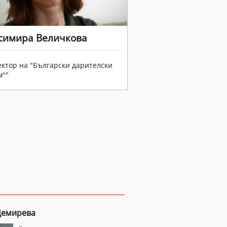
симира Величкова
ктор на "Български дарителски
м""
Демирева
Национален ансамбъл по
художествена гимнастика