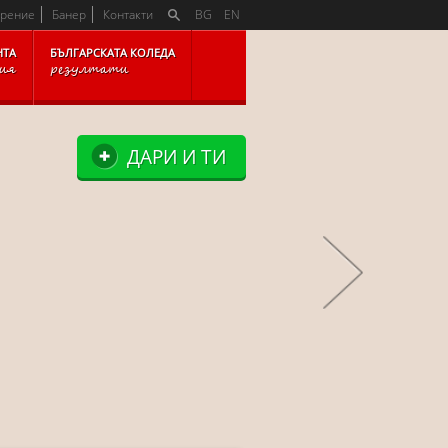
K
арение
Банер
Контакти
BG
EN
НТА
БЪЛГАРСКАТА КОЛЕДА
рия
резултати
ДАРИ И ТИ