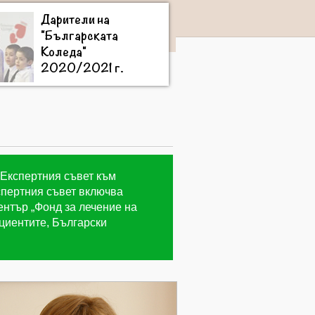
Дарители на
"Българската
Коледа"
2020/2021 г.
 Експертния съвет към
кспертния съвет включва
ентър „Фонд за лечение на
ациентите, Български