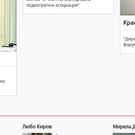
педиатрична асоциация"
Кра
"Дире
фору
 на
Любо Киров
Мирела 