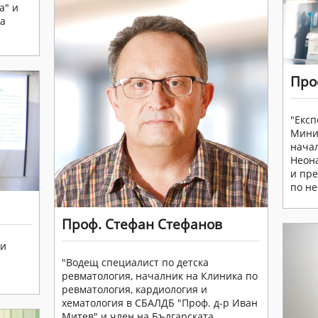
а" и
на
Про
"Експ
Минис
нача
Неона
и пре
по не
Проф. Стефан Стефанов
ки
"Водещ специалист по детска
ревматология, началник на Клиника по
ревматология, кардиология и
хематология в СБАЛДБ "Проф. д-р Иван
Митев" и член на Българската