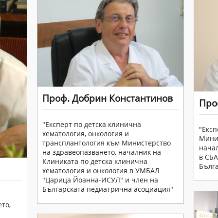
Проф. Добрин Константинов
Про
"Експерт по детска клинична
"Експ
хематология, онкология и
Минис
трансплантология към Министерство
начал
на здравеопазването, началник на
в СБА
Клиниката по детска клинична
Бълга
а
хематология и онкология в УМБАЛ
"Царица Йоанна-ИСУЛ" и член на
Българската педиатрична асоциация"
то,