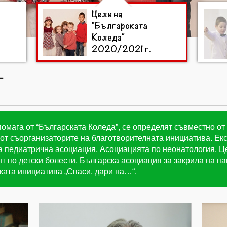
Цели на
"Българската
Коледа"
2020/2021 г.
Т
помага от “Българската Коледа”, се определят съвместно от
и от съорганизаторите на благотворителната инициатива. Е
а педиатрична асоциация, Асоциацията по неонатология, Ц
т по детски болести, Българска асоциация за закрила на п
ката инициатива „Спаси, дари на…“.