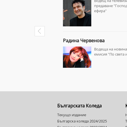
Водещ на телевиз
предаване "Госпо
ефира"
Радина Червенова
Водеща на новина
емисия "По света и
Българската Коледа
Текущо издание
Българска коледа 2024/2025