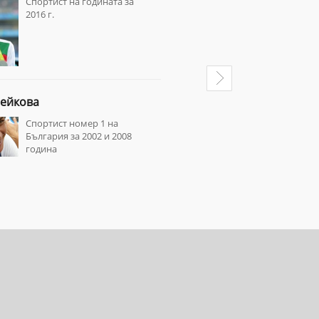
Спортист на годината за
2016 г.
Носители на реди
сребърни и брон
отличия
ейкова
Мариус Куркински
Спортист номер 1 на
Tеатрален и кино
България за 2002 и 2008
режисьор и музи
година
изпълнител