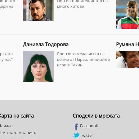
ионното
Поп-изпълнител, автор на
дари на
много хитове
Даниела Тодорова
Румяна Н
рската
Бронзова медалистка на
 у нас"
копие от Параолипийските
игри в Пекин
Карта на сайта
Сподели в мрежата
Начало
Facebook
Тема на кампанията
Twitter