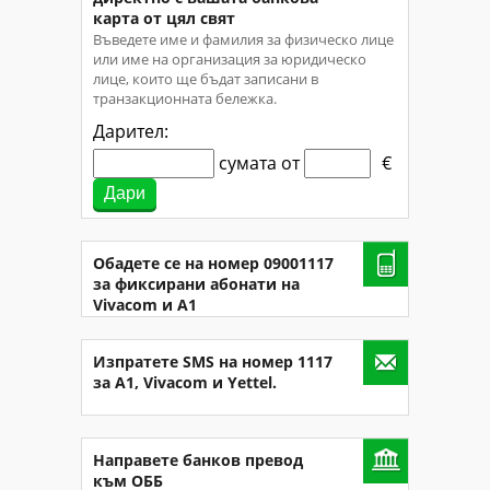
карта от цял свят
Въведете име и фамилия за физическо лице
или име на организация за юридическо
лице, които ще бъдат записани в
транзакционната бележка.
Дарител:
сумата от
€
Обадете се на номер 09001117
за фиксирани абонати на
Vivacom и A1
Изпратете SMS на номер 1117
за A1, Vivacom и Yettel.
Направете банков превод
към ОББ