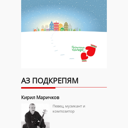
АЗ ПОДКРЕПЯМ
Кирил Маричков
Калин С
аматург
Певец, музикант и
композитор