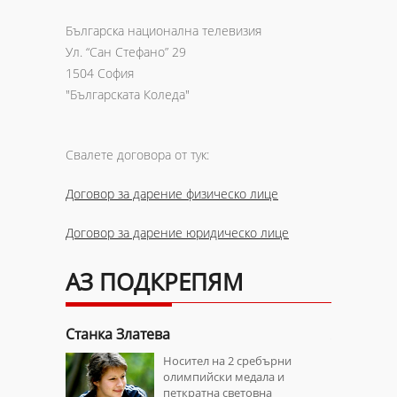
Българска национална телевизия
Ул. “Сан Стефано” 29
1504 София
"Българската Коледа"
Свалете договора от тук:
Договор за дарение физическо лице
Договор за дарение юридическо лице
АЗ ПОДКРЕПЯМ
Станка Златева
Ани Сали
ли в
Носител на 2 сребърни
та и
олимпийски медала и
петкратна световна