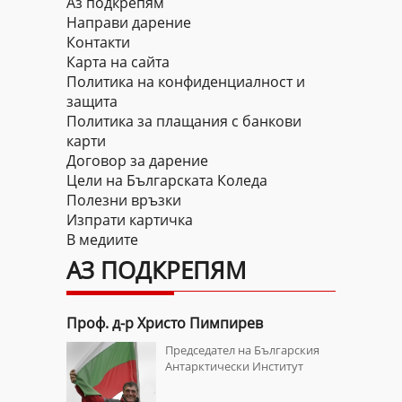
Аз подкрепям
Направи дарение
Контакти
Карта на сайта
Политика на конфиденциалност и
защита
Политика за плащания с банкови
карти
Договор за дарение
Цели на Българската Коледа
Полезни връзки
Изпрати картичка
В медиите
АЗ ПОДКРЕПЯМ
Проф. д-р Христо Пимпирев
Радослав
тка на
Председател на Българския
пийските
Aнтарктически Институт