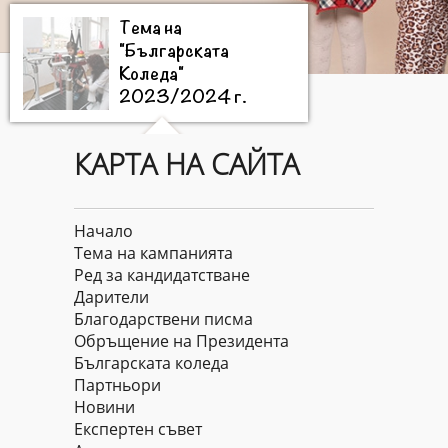
Тема на
"Българската
Коледа"
2023/2024 г.
КАРТА НА САЙТА
Цели на
"Българската
Коледа"
Начало
2023/2024 г.
Тема на кампанията
Ред за кандидатстване
Дарители
Дарители на
Благодарствени писма
"Българската
Обръщение на Президента
Коледа"
Българската коледа
2023/2024 г.
Партньори
Новини
Експертен съвет