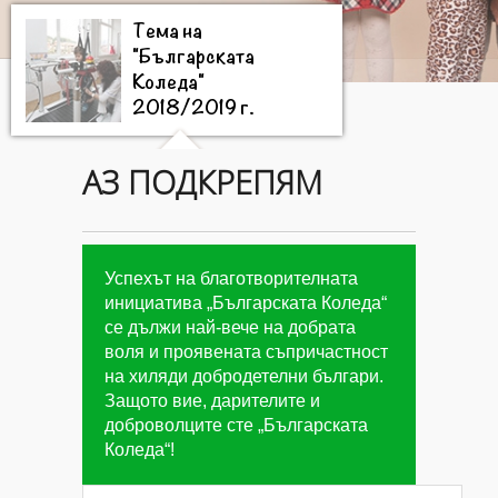
Тема на
"Българската
Коледа"
2018/2019 г.
АЗ ПОДКРЕПЯМ
Цели на
"Българската
Коледа"
2018/2019 г.
Успехът на благотворителната
инициатива „Българската Коледа“
се дължи най-вече на добрата
Дарители на
воля и проявената съпричастност
"Българската
на хиляди добродетелни българи.
Коледа"
2018/2019
Защото вие, дарителите и
г.
доброволците сте „Българската
Коледа“!