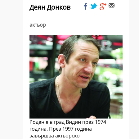
Деян Донков
актьор
Роден е в град Видин през 1974
година. През 1997 година
завършва актьорско