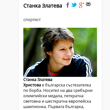
Станка Златева
спортист
Станка Златева
Христова
е българска състезателка
по борба. Носител на два сребърни
олимпийски медала, петкратна
световна и шесткратна европейска
шампионка. Първата българка,