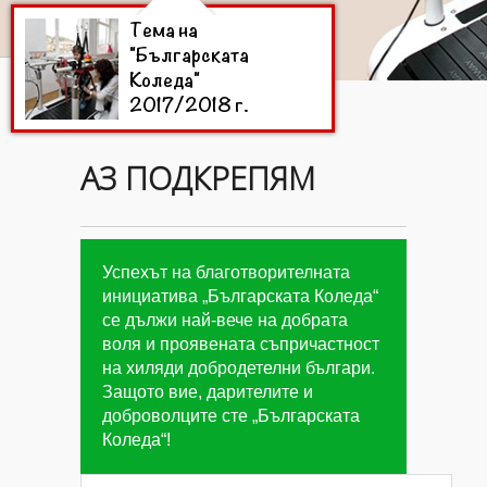
Тема на
"Българската
Коледа"
2017/2018 г.
АЗ ПОДКРЕПЯМ
Цели на
"Българската
Коледа"
2016/2017 г.
Успехът на благотворителната
инициатива „Българската Коледа“
се дължи най-вече на добрата
Дарители на
воля и проявената съпричастност
"Българската
на хиляди добродетелни българи.
Коледа"
2016/2017
Защото вие, дарителите и
г.
доброволците сте „Българската
Коледа“!