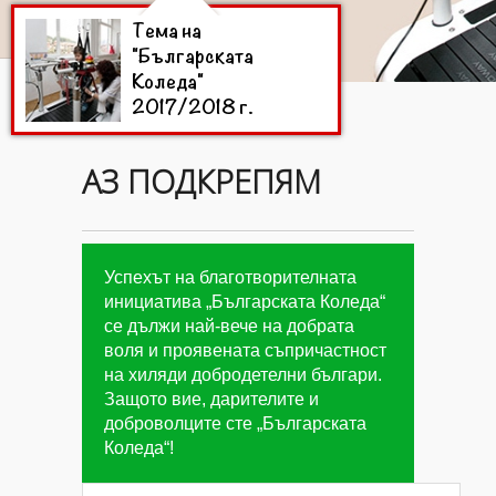
Тема на
"Българската
Коледа"
2017/2018 г.
АЗ ПОДКРЕПЯМ
Цели на
"Българската
Коледа"
2016/2017 г.
Успехът на благотворителната
инициатива „Българската Коледа“
се дължи най-вече на добрата
Дарители на
воля и проявената съпричастност
"Българската
на хиляди добродетелни българи.
Коледа"
2016/2017
Защото вие, дарителите и
г.
доброволците сте „Българската
Коледа“!