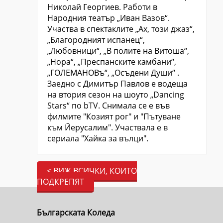
Николай Георгиев. Работи в
Народния театър „Иван Вазов“.
Участва в спектаклите „Ах, този джаз“,
„Благородният испанец“,
„Любовници“, „В полите на Витоша“,
„Нора“, „Преспанските камбани“,
„ГОЛЕМАНОВъ“, „Осъдени Души“ .
Заедно с Димитър Павлов е водеща
на втория сезон на шоуто „Dancing
Stars“ по bTV. Снимала се е във
филмите "Козият рог" и "Пътуване
към Йерусалим". Участвала е в
сериала "Хайка за вълци".
< ВИЖ ВСИЧКИ, КОИТО
ПОДКРЕПЯТ
Българската Коледа