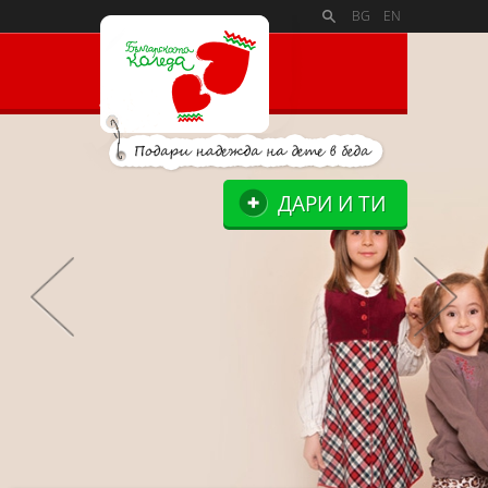
PAYMENT_LOGOSSLIDE_PANELSITE_LOGOSUPPORTERS_BL
BG
EN
ДАРИ И ТИ