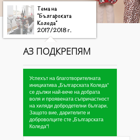
Тема на
"Българската
Коледа"
2017/2018 г.
АЗ ПОДКРЕПЯМ
Цели на
"Българската
Коледа"
2015/2016 г.
Успехът на благотворителната
инициатива „Българската Коледа“
се дължи най-вече на добрата
Дарители на
воля и проявената съпричастност
"Българската
на хиляди добродетелни българи.
Коледа"
2015/2016
Защото вие, дарителите и
г.
доброволците сте „Българската
Коледа“!