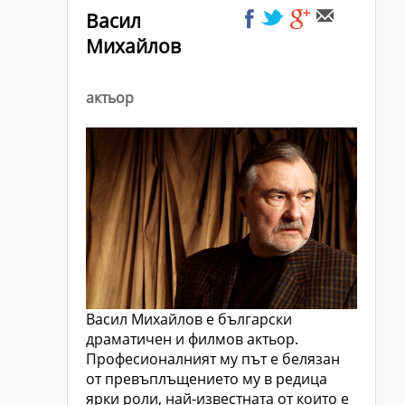
Васил
Михайлов
актьор
Васил Михайлов е български
драматичен и филмов актьор.
Професионалният му път е белязан
от превъплъщението му в редица
ярки роли, най-известната от които е