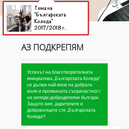
Тема на
"Българската
Коледа"
2017/2018 г.
АЗ ПОДКРЕПЯМ
Цели на
"Българската
Коледа"
2015/2016 г.
Успехът на благотворителната
инициатива „Българската Коледа“
се дължи най-вече на добрата
Дарители на
воля и проявената съпричастност
"Българската
на хиляди добродетелни българи.
Коледа"
2015/2016
Защото вие, дарителите и
г.
доброволците сте „Българската
Коледа“!