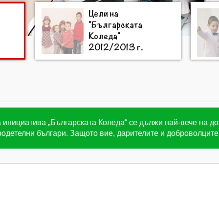
Цели на
"Българската
Коледа"
2012/2013 г.
 инициатива „Българската Коледа“ се дължи най-вече на д
одетелни българи. Защото вие, дарителите и доброволците 