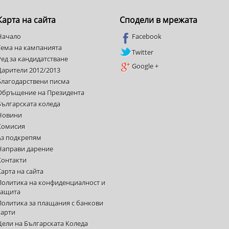
Карта на сайта
Сподели в мрежата
Начало
Facebook
Тема на кампанията
Twitter
Ред за кандидатстване
Google +
Дарители 2012/2013
Благодарствени писма
Обръщение на Президента
Българската коледа
Новини
Комисия
Аз подкрепям
Направи дарение
Контакти
Карта на сайта
Политика на конфиденциалност и
защита
Политика за плащания с банкови
карти
Цели на Българската Коледа