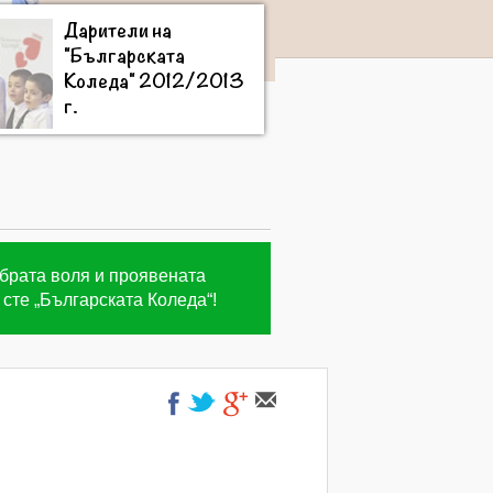
Дарители на
"Българската
Коледа"
2012/2013
г.
обрата воля и проявената
сте „Българската Коледа“!