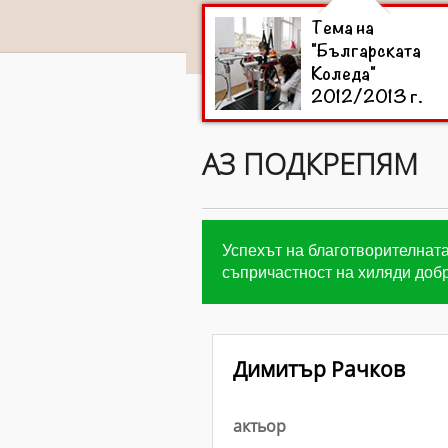
Тема на
"Българската
Коледа"
2012/2013 г.
АЗ ПОДКРЕПЯМ
Успехът на благотворителната
съпричастност на хиляди добр
Димитър Рачков
актьор