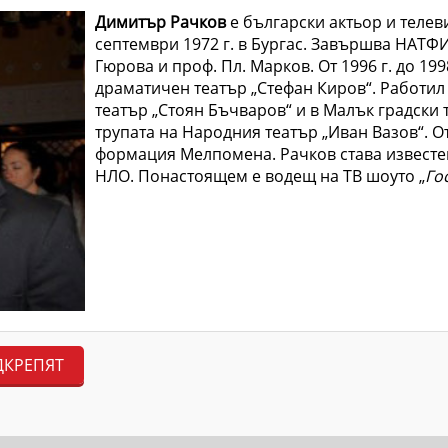
Димитър Рачков
е български актьор и телев
септември 1972 г. в Бургас. Завършва НАТФИЗ
Гюрова и проф. Пл. Марков. От 1996 г. до 19
драматичен театър „Стефан Киров“. Работил
театър „Стоян Бъчваров“ и в Малък градски те
трупата на Народния театър „Иван Вазов“. От 
формация Мелпомена. Рачков става известен
НЛО. Понастоящем е водещ на ТВ шоуто „
Го
ДКРЕПЯТ