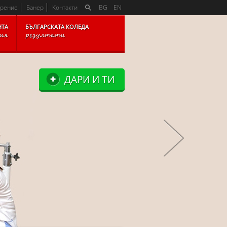
OCKSITEMAP_BLOCK
арение
Банер
Контакти
BG
EN
НТА
БЪЛГАРСКАТА КОЛЕДА
рия
резултати
ДАРИ И ТИ