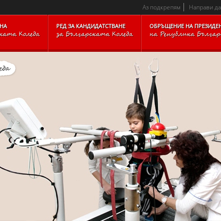
OCKARCHIVE_BLOCKFOOTER_TEXTTOP_IMAGECONTACTS_BL
Аз подкрепям
Направи д
НА
РЕД ЗА КАНДИДАТСТВАНЕ
ОБРЪЩЕНИЕ НА ПРЕЗИДЕ
ката Коледа
за Българската Коледа
на Република Бълга