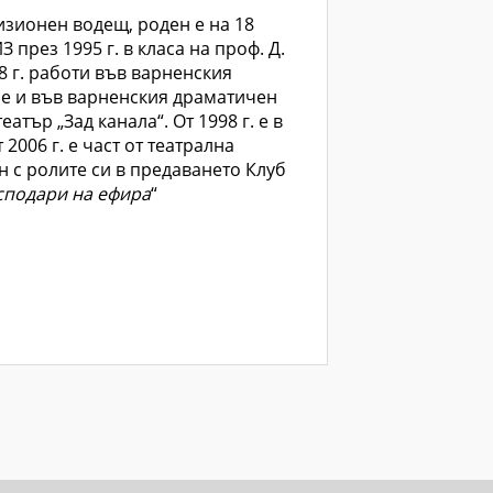
изионен водещ, роден е на 18
 през 1995 г. в класа на проф. Д.
98 г. работи във варненския
 е и във варненския драматичен
атър „Зад канала“. От 1998 г. е в
2006 г. е част от театрална
 с ролите си в предаването Клуб
сподари на ефира
“