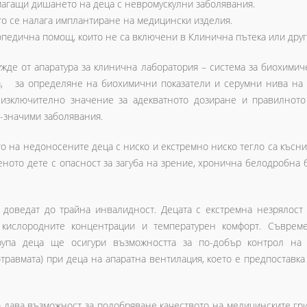
магащи дишането на деца с невромускулни заболявания.
то се налага имплантиране на медицински изделия.
опедична помощ, които не са включени в Клинична пътека или друг
нужде от апаратура за клинична лаборатория – система за биохими
а, за определяне на биохимични показатели и серумни нива на
т изключително значение за адекватното дозиране и правилнот
о-значими заболявания.
о на недоносените деца с ниско и екстремно ниско тегло са късн
ното дете с опасност за загуба на зрение, хронична белодробна
а доведат до трайна инвалидност. Децата с екстремна незрялост
 кислородните концентрации и температурен комфорт. Съврем
рупа деца ще осигури възможността за по-добър контрол на 
травмата) при деца на апаратна вентилация, което е предпоставка
 дава възможност за подобряване качеството на медицинските гр