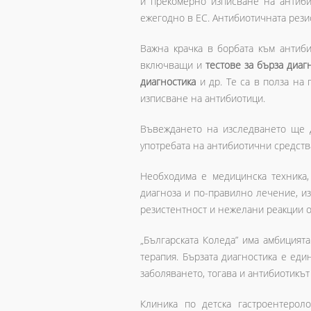
и прекомерно изписване на антиби
ежегодно в ЕС. Антибиотичната рези
Важна крачка в борбата към антиб
включващи и
тестове за бърза диаг
диагностика
и др. Те са в полза на
изписване на антибиотици.
Въвеждането на изследването ще д
употребата на антибиотични средств
Необходима е медицинска техника,
диагноза и по-правилно лечение, и
резистентност и нежелани реакции о
„Българската Коледа” има амбицията
терапия. Бързата диагностика е еди
заболяването, тогава и антибиотикъ
Клиника по детска гастроентеро