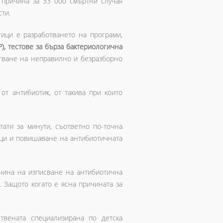
 причина за 33 000 смъртни случая
ти.
ици е разработването на програми,
), тестове за бърза бактериологична
бягване на неправилно и безразборно
т антибиотик, от такива при които
ати за минути, съответно по-точна
ици и повишаване на антибиотичната
начина на изписване на антибиотична
. Защото когато е ясна причината за
ствената специализирана по детска