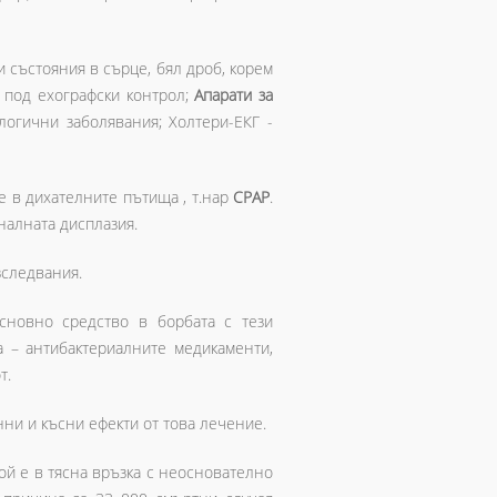
 състояния в сърце, бял дроб, корем
 под ехографски контрол;
Апарати за
логични заболявания; Холтери-ЕКГ -
е в дихателните пътища , т.нар
СРАР
.
налната дисплазия.
зследвания.
Основно средство в борбата с тези
а – антибактериалните медикаменти,
т.
нни и късни ефекти от това лечение.
Той е в тясна връзка с неоснователно