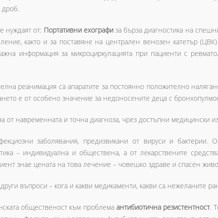
 дроб.
е нуждаят от:
Портативни ехографи
за бърза диагностика на спешни
ление, както и за поставяне на централен венозен катетър (ЦВК)
важна информация за микроциркулацията при пациенти с ревмато
телна реанимация са апаратите за постоянно положително наляган
ането е от особено значение за недоносените деца с бронхопулмо
чва от навременната и точна диагноза, чрез достъпни медицински и
фекциозни заболявания, предизвикани от вируси и бактерии. 
тика – индивидуална и обществена, а от лекарствените средств
циент знае цената на това лечение – човешко здраве и спасен живо
други въпроси – кога и какви медикаменти, какви са нежеланите ра
инската общественост към проблема
антибиотична резистентност
. 