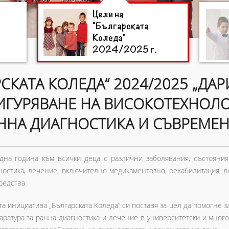
Цели на
"Българската
Коледа"
2024/2025 г.
СКАТА КОЛЕДА“ 2024/2025 „ДА
ОСИГУРЯВАНЕ НА ВИСОКОТЕХНОЛ
АННА ДИАГНОСТИКА И СЪВРЕМЕ
дна година към всички деца с различни заболявания, състояния
ностика, лечение, включително медикаментозно, рехабилитация, л
редства.
а инициатива „Българската Коледа” си поставя за цел да помогне 
аратура за ранна диагностика и лечение в университетски и мно