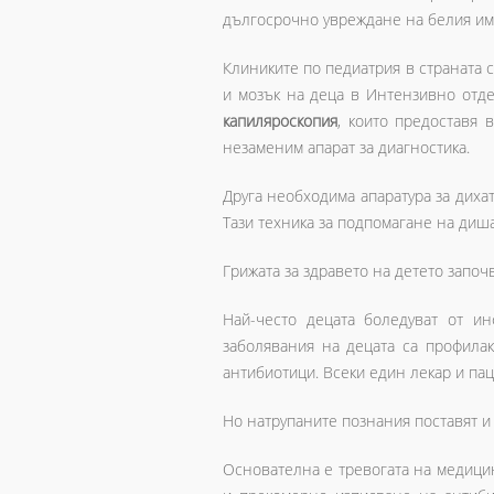
дългосрочно увреждане на белия им
Клиниките по педиатрия в страната с
и мозък на деца в Интензивно отде
капиляроскопия
, които предоставя 
незаменим апарат за диагностика.
Друга необходима апаратура за диха
Тази техника за подпомагане на диш
Грижата за здравето на детето запо
Най-често децата боледуват от ин
заболявания на децата са профилак
антибиотици. Всеки един лекар и па
Но натрупаните познания поставят и 
Основателна е тревогата на медиц