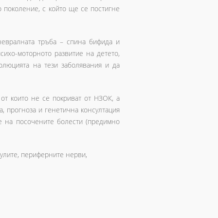
о поколение, с който ще се постигне
невралната тръба – спина бифида и
сихо-моторното развитие на детето,
олюцията на тези заболявания и да
от които не се покриват от НЗОК, а
а, прогноза и генетична консултация
е на посочените болести (предимно
улите, периферните нерви,