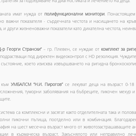
стратегия за подобряване на диагностиката и лечението на деца.
аната имат нужда от
полифункционални монитори
. Понастоящем
о важни показателя - сърдечната честота и насищането на кръв
а, и други жизненоважни показатели като дихателна честота, неин
-р Георги Странски“
– гр. Плевен, се нуждае от
комплект за риг
и подрастващи под директен видеоконтрол с HD резолюция. Чуждите 
състояние, което изисква извършването на ригидна бронхоскопи
я към
УМБАЛСМ “Н.И. Пирогов”
се лекуват деца на възраст 0-18
усложнения, туморни заболявания на бъбреците, пикочен мехур и 
ъщите.
стема са комплексни и засягат както отделителната така и полова
 долни пикочни пътища, поотделно или в комбинация. Благодаре
афия на шест месечна възраст много от животозастрашаващите ан
рации в кърмаческа възраст. Закъснялото или неправилно ле