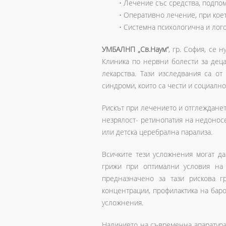
• Лечение със средства, подпо
• Оперативно лечение, при кое
• Системна психологична и лог
УМБАЛНП „Св.Наум“
, гр. София, се 
Клиника по нервни болести за дец
лекарства. Тази изследвания са о
синдроми, които са чести и социалн
Рискът при лечението и отглежданет
незрялост- ретинопатия на недоносе
или детска церебрална парализа.
Всичките тези усложнения могат д
грижи при оптимални условия на
предназначено за тази рискова г
концентрации, профилактика на баро
усложнения.
Наличието на съвременна апаратура