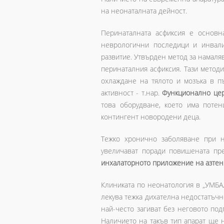
на неонаталната дейност.
Перинаталната асфиксия е основн
неврологични последици и инвали
развитие. Утвърден метод за намаля
перинаталния асфиксия. Тази методи
охлаждане на тялото и мозъка в п
активност - т.нар.
Функционално це
това оборудване, което има поте
контингент новородени деца.
Тежко хронично заболяване при н
увеличават поради повишената пр
инхалаторното приложение на азтен 
Клиниката по неонатология в „УМБАЛ
лекува тежка дихателна недостатъчн
най-често загиват без неговото под
Наличието на такъв тип апарат ще 