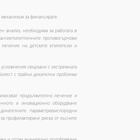
 механизъм за финансирате.
чен анализ, необходима за работата в
 антиепилептичните противогърчови
о лечение на детските епилепсии и
и усложнения свързани с екстремната
 болест с трайни дихателни проблеми
 изискват продължително лечение и
енното и иновационно оборудване
дихателните параметри(кислородни
 за профилактиране риска от късните
ижи и оттам значително подобряване