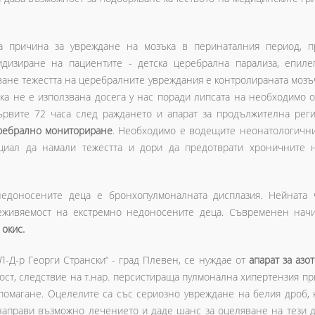
а причина за увреждане на мозъка в перинаталния период, 
дизиране на пациентите - детска церебрална парализа, епилеп
ване тежестта на церебралните увреждания е контролираната моз
ка не е използвана досега у нас поради липсата на необходимо 
ървите 72 часа след раждането и апарат за продължителна реги
ребрално мониториране
. Необходимо е водещите неонатологични 
нциал да намали тежестта и дори да предотврати хроничните 
едоносените деца е бронхопулмоналната дисплазия. Нейната 
еживяемост на екстремно недоносените деца. Съвременен начи
окис.
-Д-р Георги Странски“ - град Плевен, се нуждае от
апарат за азо
ост, следствие на т.нар. персистираща пулмонална хипертензия п
помагане. Оцелелите са със сериозно увреждане на белия дроб, 
направи възможно лечението и даде шанс за оцеляване на тези д