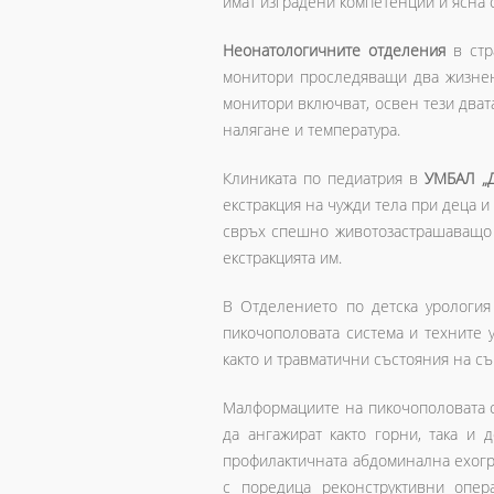
имат изградени компетенции и ясна 
Неонатологичните отделения
в стр
монитори проследяващи два жизнен
монитори включват, освен тези дват
налягане и температура.
Клиниката по педиатрия в
УМБАЛ „Д
екстракция на чужди тела при деца 
свръх спешно животозастрашаващо 
екстракцията им.
В Отделението по детска урологи
пикочополовата система и техните 
както и травматични състояния на с
Малформациите на пикочополовата си
да ангажират както горни, така и
профилактичната абдоминална ехогр
с поредица реконструктивни опе