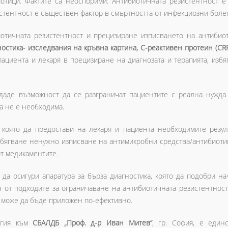
отици. Фактите са неоспорими: Антибиотичната резистентност е
стентност e съществен фактор в смъртността от инфекциозни болес
иотичната резистентност и прецизиране изписването на антибиот
ностика- изследвания на кръвна картина, С-реактивен протеин (CRP
 пациента и лекаря в прецизиране на диагнозата и терапията, из
аде възможност да се разграничат пациентите с реална нужда о
а не е необходима.
 която да предостави на лекаря и пациента необходимите резулт
збягване ненужно изписване на антимикробни средства/антибиот
т медикаментите.
 да осигури апаратура за бърза диагностика, която да подобри 
н от подходите за ограничаване на антибиотичната резистентност
т може да бъде приложен по-ефективно.
логия към
СБАЛДБ „Проф. д-р Иван Митев“
, гр. София, e един