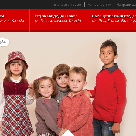
CKARCHIVE_BLOCKFOOTER_TEXTTOP_IMAGESITEMAP_BLOC
Експертен съвет
Аз подкрепям
Направи д
НА
РЕД ЗА КАНДИДАТСТВАНЕ
ОБРЪЩЕНИЕ НА ПРЕЗИДЕ
ката Коледа
за Българската Коледа
на Република Бълга