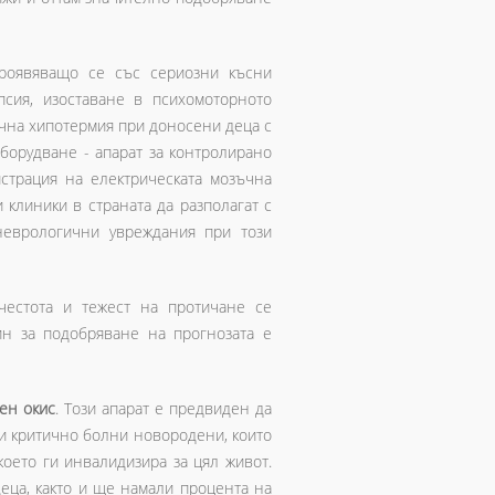
проявяващо се със сериозни късни
сия, изоставане в психомоторното
ъчна хипотермия при доносени деца с
оборудване - апарат за контролирано
страция на електрическата мозъчна
клиники в страната да разполагат с
неврологични увреждания при този
честота и тежест на протичане се
н за подобряване на прогнозата е
тен окис
. Този апарат е предвиден да
ри критично болни новородени, които
което ги инвалидизира за цял живот.
еца, както и ще намали процента на