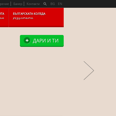
K
арение
Банер
Контакти
BG
EN
НТА
БЪЛГАРСКАТА КОЛЕДА
рия
резултати
ДАРИ И ТИ