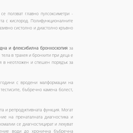
 се ползват главно пулсоксиметри -
та с кислород. Полифункционалните
вазивно систолно и диастолно кръвно
идна и флексибилна бронхоскопия
за
тела в трахея и бронхити при деца е
я в неотложен и спешен порядък за
 години с вродени малформации на
тестисите, бъбречно камена болест,
та и репродуктивната функция. Могат
ние на пренаталната диагностика и
омалии се диагностицират и лекуват
чение води до хронична бъбречна