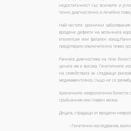
недостатъчност със всичките и усло
точно диагностично и лечебно по
Най-честите хронични заболявания
вродени дефекти на мозъчната кора
епилепсия или фатален изход.Ранн
предотврати изключително тежко хр
Ранната диагностика на тези болес
цената им е висока. Генетичните из
на семействата за следващи риско
медикаментозно), също не се реимбур
Хроничните неврологични болести с
гръбначния или главен мозък.
Децата, страдащи от вродени неврол
• Генетични изследвания, които