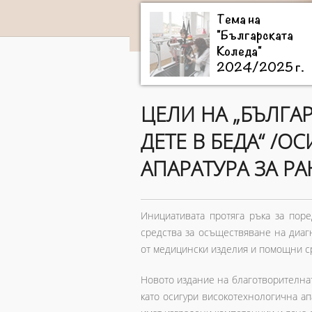
Тема на
"Българската
Коледа"
2024/2025 г.
ЦЕЛИ НА „БЪЛГАР
ДЕТЕ В БЕДА“ /
АПАРАТУРА ЗА Р
Инициативата протяга ръка за поре
средства за осъществяване на диаг
от медицински изделия и помощни с
Новото издание на благотворителнат
като осигури високотехнологична ап