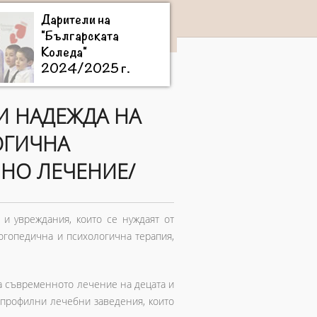
Дарители на
"Българската
Коледа"
2024/2025 г.
РИ НАДЕЖДА НА
ОГИЧНА
ННО ЛЕЧЕНИЕ/
 и увреждания, които се нуждаят от
огопедична и психологична терапия,
за съвременното лечение на децата и
гопрофилни лечебни заведения, които