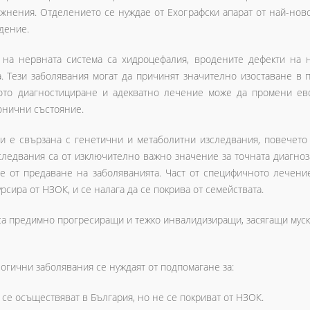
жнения. Отделението се нуждае от Ехографски апарат от най-нов
ведение.
 на нервната система са хидроцефалия, вродените дефекти на 
. Тези заболявания могат да причинят значително изоставане в п
ото диагностициране и адекватно лечение може да промени ев
онични състояние.
ти е свързана с генетични и метаболитни изследвания, повечето 
следвания са от изключително важно значение за точната диагноз
ве от предаване на заболяванията. Част от специфичното лечени
сира от НЗОК, и се налага да се покрива от семействата.
а предимно прогресиращи и тежко инвалидизиращи, засягащи муск
огични заболявания се нуждаят от подпомагане за:
 се осъществяват в България, но не се покриват от НЗОК.