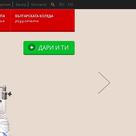
K
арение
Банер
Контакти
BG
EN
НТА
БЪЛГАРСКАТА КОЛЕДА
рия
резултати
ДАРИ И ТИ