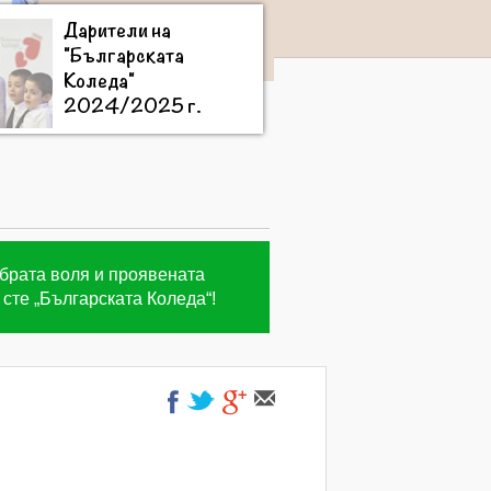
Дарители на
"Българската
Коледа"
2024/2025 г.
обрата воля и проявената
сте „Българската Коледа“!