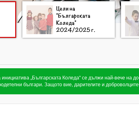
Цели на
"Българската
Коледа"
2024/2025 г.
 инициатива „Българската Коледа“ се дължи най-вече на д
одетелни българи. Защото вие, дарителите и доброволците 