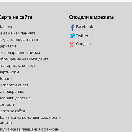
Карта на сайта
Сподели в мрежата
Начало
Facebook
Тема на кампанията
Twitter
Ред за кандидатстване
Google +
Дарители
Благодарствени писма
Обръщение на Президента
Българската коледа
Партньори
Новини
Експертен съвет
Аз подкрепям
Направи дарение
Контакти
Карта на сайта
Политика на конфиденциалност и
защита
Политика за плащания с банкови