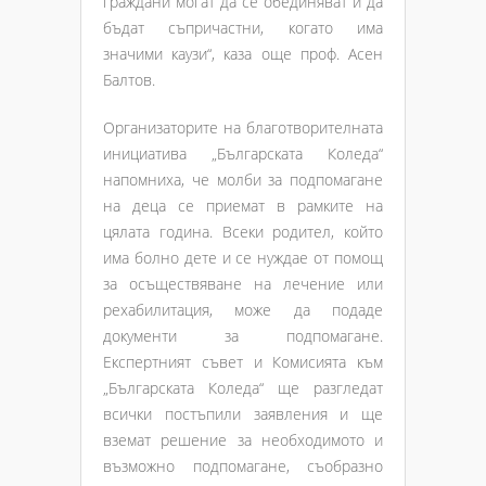
граждани могат да се обединяват и да
бъдат съпричастни, когато има
значими каузи“, каза още проф. Асен
Балтов.
Организаторите на благотворителната
инициатива „Българската Коледа“
напомниха, че молби за подпомагане
на деца се приемат в рамките на
цялата година. Всеки родител, който
има болно дете и се нуждае от помощ
за осъществяване на лечение или
рехабилитация, може да подаде
документи за подпомагане.
Експертният съвет и Комисията към
„Българската Коледа“ ще разгледат
всички постъпили заявления и ще
вземат решение за необходимото и
възможно подпомагане, съобразно