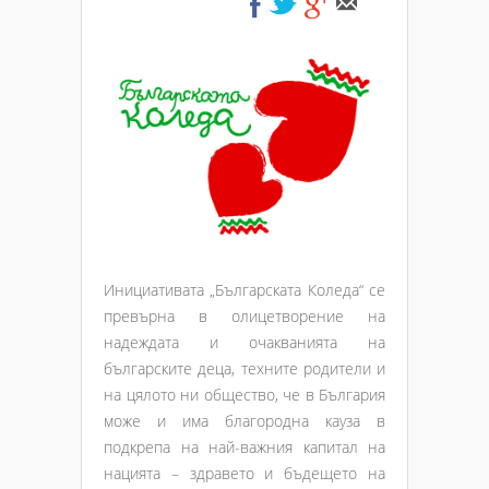
Инициативата „Българската Коледа“ се
превърна в олицетворение на
надеждата и очакванията на
българските деца, техните родители и
на цялото ни общество, че в България
може и има благородна кауза в
подкрепа на най-важния капитал на
нацията – здравето и бъдещето на