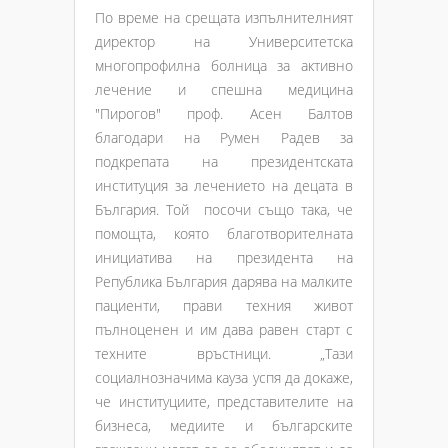
По време на срещата изпълнителният
директор на Университетска
многопрофилна болница за активно
лечение и спешна медицина
"Пирогов" проф. Асен Балтов
благодари на Румен Радев за
подкрепата на президентската
институция за лечението на децата в
България. Той посочи също така, че
помощта, която благотворителната
инициатива на президента на
Република България дарява на малките
пациенти, прави техния живот
пълноценен и им дава равен старт с
техните връстници. „Тази
социалнозначима кауза успя да докаже,
че институциите, представителите на
бизнеса, медиите и българските