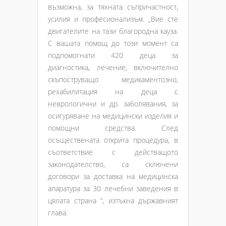
възможна, за тяхната съпричастност,
усилия и професионализъм. „Вие сте
двигателите на тази благородна кауза.
С вашата помощ до този момент са
подпомогнати 420 деца за
диагностика, лечение, включително
скъпоструващо медикаментозно,
рехабилитация на деца с
неврологични и др. заболявания, за
осигуряване на медицински изделия и
помощни средства. След
осъществената открита процедура, в
съответствие с действащото
законодателство, са сключени
договори за доставка на медицинска
апаратура за 30 лечебни заведения в
цялата страна “, изтъкна държавният
глава.