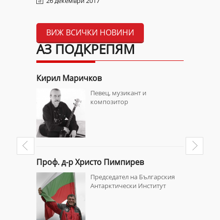
26 декември 2017
ВИЖ ВСИЧКИ НОВИНИ
АЗ ПОДКРЕПЯМ
Кирил Маричков
Кубрат П
 жена
Певец, музикант и
композитор
Проф. д-р Христо Пимпирев
Калоян 
олята на
Председател на Българския
я сериал
Aнтарктически Институт