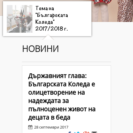
Тема на
"Българската
Коледа"
2017/2018 г.
НОВИНИ
Цели на
"Българската
Коледа"
2017/2018 г.
Държавният глава:
Българската Коледа е
Дарители на
олицетворение на
"Българската
надеждата за
Коледа"
2017/2018
пълноценен живот на
г.
децата в беда
28 септември 2017