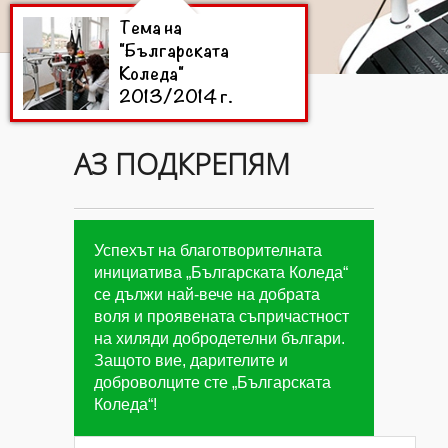
Тема на
"Българската
Коледа"
2013/2014 г.
АЗ ПОДКРЕПЯМ
Цели на
"Българската
Коледа"
2013/2014 г.
Успехът на благотворителната
инициатива „Българската Коледа“
се дължи най-вече на добрата
Дарители на
воля и проявената съпричастност
"Българската
на хиляди добродетелни българи.
Коледа"
2013/2014
Защото вие, дарителите и
г.
доброволците сте „Българската
Коледа“!