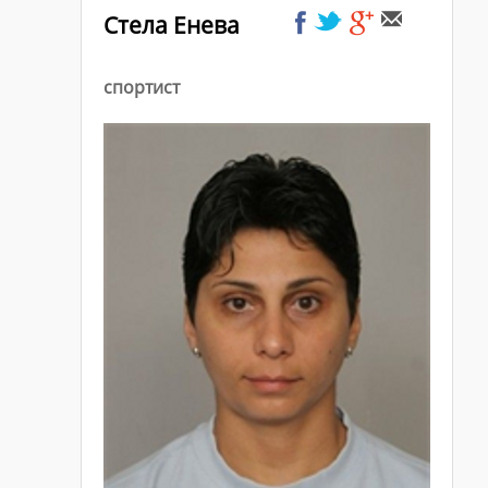
Стела Енева
спортист