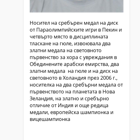
Носител на сребърен медал на диск
от Параолимпийските игри в Пекин и
четвърто място в дисциплината
тласкане на гюле, извоювала два
златни медала на световното
първенство за хора с увреждания в
Обединените арабски емирства, два
златни медала на гюле и на диск на
световното в Холандия през 2006 г.,
носителка на два сребърни медала от
първенството на планетата в Нова
Зеландия, на златно и сребърно
отличие от Индия и още редица
медали, европейска шампионка и
вицешампионка