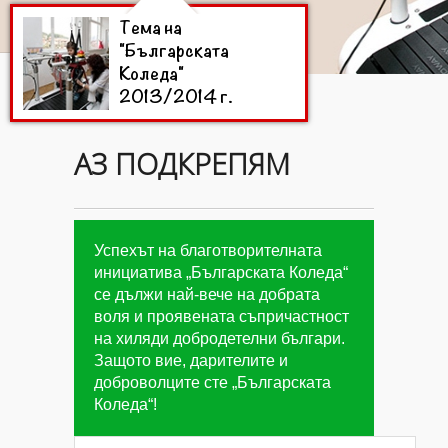
Тема на
"Българската
Коледа"
2013/2014 г.
АЗ ПОДКРЕПЯМ
Цели на
"Българската
Коледа"
2013/2014 г.
Успехът на благотворителната
инициатива „Българската Коледа“
се дължи най-вече на добрата
Дарители на
воля и проявената съпричастност
"Българската
на хиляди добродетелни българи.
Коледа"
2013/2014
Защото вие, дарителите и
г.
доброволците сте „Българската
Коледа“!